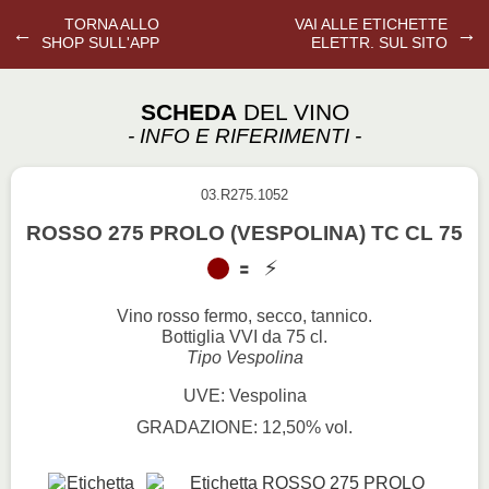
TORNA ALLO
VAI ALLE ETICHETTE
←
→
SHOP SULL'APP
ELETTR. SUL SITO
SCHEDA
DEL VINO
- INFO E RIFERIMENTI -
03.R275.1052
ROSSO 275 PROLO (VESPOLINA) TC CL 75
Vino rosso fermo, secco, tannico.
Bottiglia VVI da 75 cl.
Tipo Vespolina
UVE: Vespolina
GRADAZIONE: 12,50% vol.