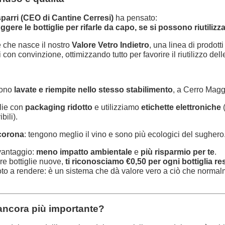
arri (CEO di Cantine Cerresi)
ha pensato:
gere le bottiglie per rifarle da capo, se si possono riutiliz
e che nasce il nostro
Valore Vetro Indietro
, una linea di prodotti
on convinzione, ottimizzando tutto per favorire il riutilizzo delle
gono
lavate e riempite nello stesso stabilimento
, a Cerro Magg
lie con
packaging ridotto
e utilizziamo
etichette elettroniche
(
bili).
 corona
: tengono meglio il vino e sono più ecologici del sughero
vantaggio:
meno impatto ambientale
e
più risparmio per te
.
e bottiglie nuove,
ti riconosciamo €0,50 per ogni bottiglia res
o a rendere: è un sistema che dà valore vero a ciò che normalm
 ancora più importante?