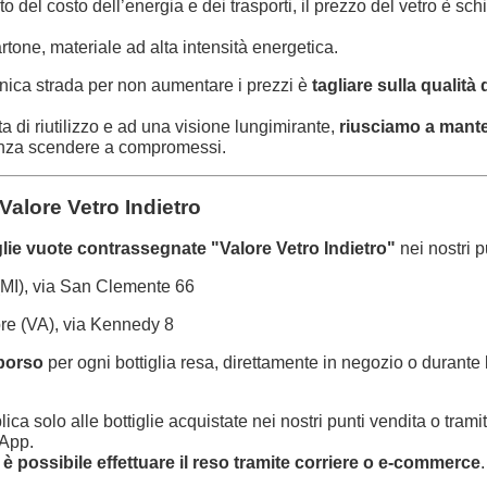
 del costo dell’energia e dei trasporti, il prezzo del vetro è schi
artone, materiale ad alta intensità energetica.
’unica strada per non aumentare i prezzi è
tagliare sulla qualità 
ta di riutilizzo e ad una visione lungimirante,
riusciamo a mante
enza scendere a compromessi.
Valore Vetro Indietro
iglie vuote contrassegnate "Valore Vetro Indietro"
nei nostri p
MI), via San Clemente 66
re (VA), via Kennedy 8
mborso
per ogni bottiglia resa, direttamente in negozio o durante
pplica solo alle bottiglie acquistate nei nostri punti vendita o tra
sApp.
è possibile effettuare il reso tramite corriere o e-commerce
.