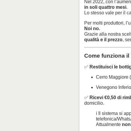
Nel 2022, con l’aumento
in soli quattro mesi
.
Lo stesso vale per il c
Per molti produttori, l
Noi no.
Grazie alla nostra scel
qualità e il prezzo
, s
Come funziona il 
✅
Restituisci le bott
Cerro Maggiore (
Venegono Inferio
✅
Ricevi €0,50 di ri
domicilio.
ℹ️ Il sistema si a
telefonica/What
Attualmente
non 