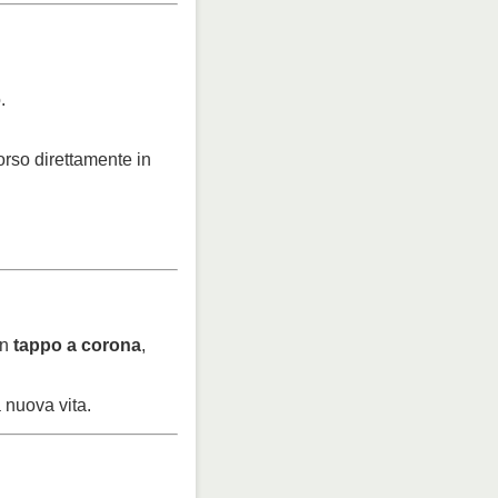
.
orso direttamente in
on
tappo a corona
,
 nuova vita.