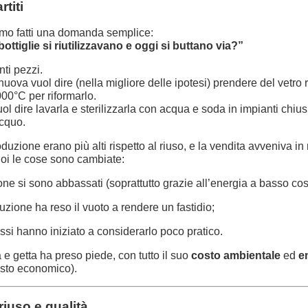
titi
amo fatti una domanda semplice:
ottiglie si riutilizzavano e oggi si buttano via?”
nti pezzi.
nuova vuol dire (nella migliore delle ipotesi) prendere del vetro r
000°C per riformarlo.
uol dire lavarla e sterilizzarla con acqua e soda in impianti chius
acquo.
oduzione erano più alti rispetto al riuso, e la vendita avveniva i
e. Poi le cose sono cambiate:
ione si sono abbassati (soprattutto grazie all’energia a basso cos
uzione ha reso il vuoto a rendere un fastidio;
ssi hanno iniziato a considerarlo poco pratico.
a e getta ha preso piede, con tutto il suo
costo ambientale
ed
e
osto economico).
riuso e qualità