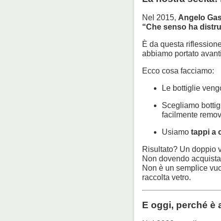
Nel 2015,
Angelo Gasp
“Che senso ha distrug
È da questa riflession
abbiamo portato avanti c
Ecco cosa facciamo:
Le bottiglie ven
Scegliamo bottig
facilmente removi
Usiamo
tappi a
Risultato? Un doppio 
Non dovendo acquistar
Non è un semplice vuot
raccolta vetro.
E oggi, perché è