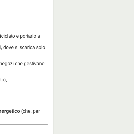
iciclato e portarlo a
i, dove si scarica solo
n negozi che gestivano
to);
nergetico
(che, per