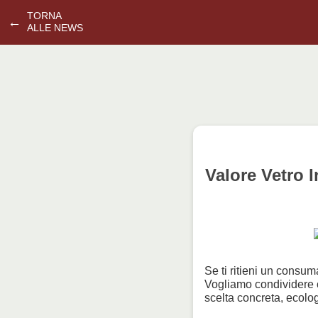
TORNA
←
ALLE NEWS
Valore Vetro I
Se ti ritieni un consu
Vogliamo condividere co
scelta concreta, ecol