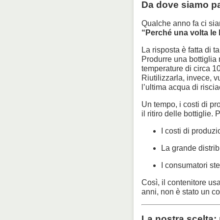
Da dove siamo par
Qualche anno fa ci si
“Perché una volta le b
La risposta è fatta di ta
Produrre una bottiglia 
temperature di circa 1
Riutilizzarla, invece, v
l’ultima acqua di risci
Un tempo, i costi di pr
il ritiro delle bottigli
I costi di produz
La grande distrib
I consumatori ste
Così, il contenitore us
anni, non è stato un c
La nostra scelta: 