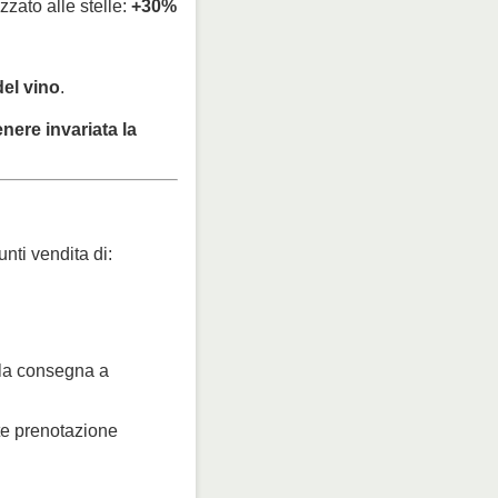
zzato alle stelle:
+30%
del vino
.
nere invariata la
unti vendita di:
 la consegna a
mite prenotazione